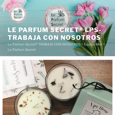
LE PARFUM SECRET® LPS-
TRABAJA CON NOSOTROS
Le Parfum Secret® TRABAJA CON NOSOTROS = Equipo Mar =
Le Parfum Secret
Menú