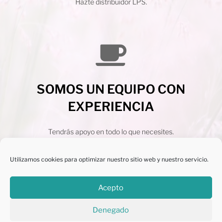
Hazte distribuidor LPS.
SOMOS UN EQUIPO CON
EXPERIENCIA
Tendrás apoyo en todo lo que necesites.
¿Te unes a nuestro equipo?
Utilizamos cookies para optimizar nuestro sitio web y nuestro servicio.
Acepto
Contacta con la persona que te pasó esta
Denegado
web